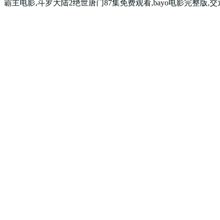
霸主电影,斗罗大陆2绝世唐门87集免费观看,bayo电影完整版,