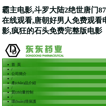
霸主电影,斗罗大陆2绝世唐门87
在线观看,唐朝好男人免费观看
影,疯狂的石头免费完整版电影
首 頁
/
公司簡介
/
產(chǎn)品介紹
/
質(zhì)量控制
/
環(huán)境保護